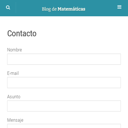
Números
Contacto
Proporcionalidad
Álgebra
Nombre
Funciones
Geometría
E-mail
Trigonometría
Asunto
Mensaje